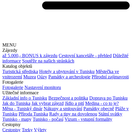
MENU
Zájezdy
až 5.000,- BONUS k zájezdu
Cestovní kanceláře - přehled
Důležité
informace
Soutěže na našich stránkách
Katalog objektů
Turistická střediska
Hotely a ubytování v Tunisku
Městečka ve
vnitrozemí
Muzea
Oázy
Památky a archeologie
Přírodní zajímavosti
Fotogalerie
Fotogalerie
Nastavení monitoru
Užitečné informace
Základní info o Tunisku
Bezpečnost a politika
Doprava po Tunisku
Jak do Tuniska
Jak vybrat zájezd
Jídlo a pití
Medina - co to je?
Měna - Tuniský dinár
Nákupy a smlouvání
Památky obecně
Pláže v
Tunisku
Příroda Tuniska
Rady a tipy na dovolenou
Státní svátky
Tunisko - mapy
Tunisko - počasí
Vizum - vstupní formality
Cestopisy
Cestopisy
Treky
Výlety