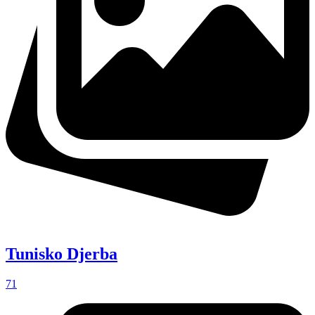
Tunisko Djerba
71