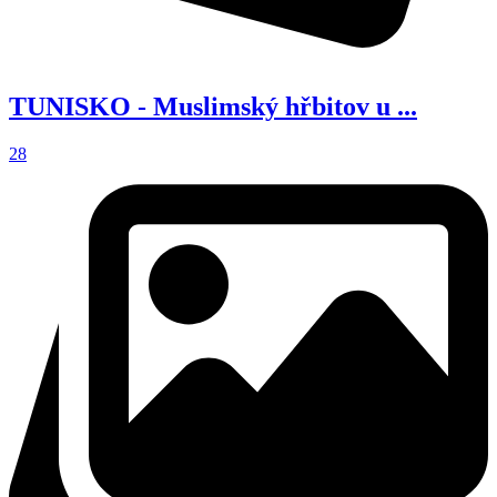
TUNISKO - Muslimský hřbitov u ...
28