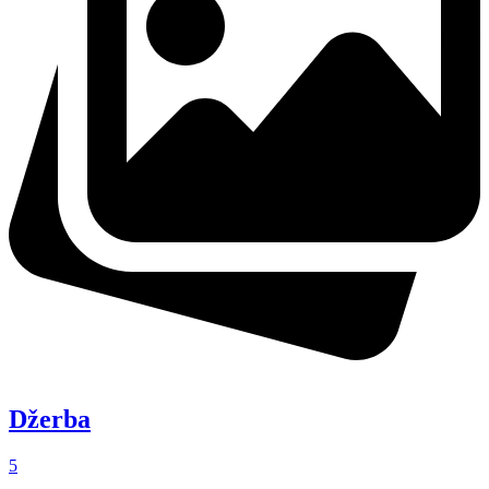
Džerba
5