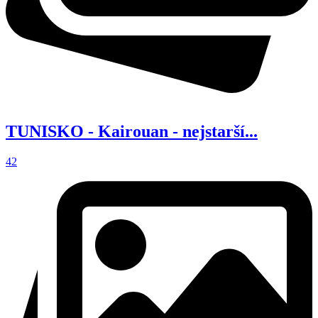
TUNISKO - Kairouan - nejstarší...
42