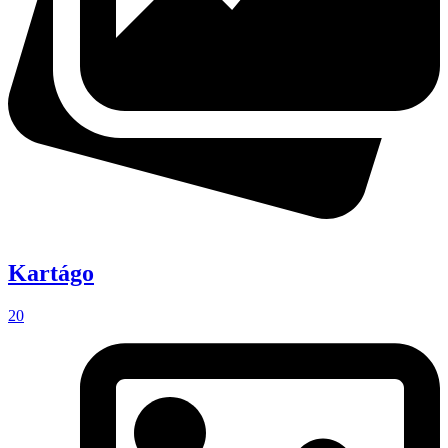
Kartágo
20