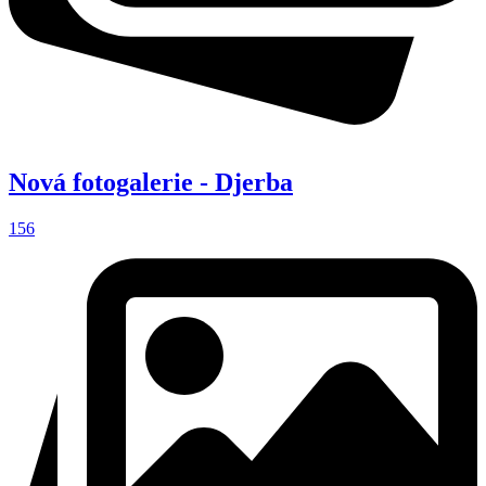
Nová fotogalerie - Djerba
156