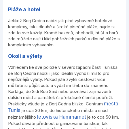
Pláže a hotel
Jelikož Borj Cedria nabízí jak plně vybavené hotelové
komplexy, tak i dlouhé a široké písečné pláže, najde si
zde to své každý. Kromě bazénů, obchodů, hřišť a barů
zde můžete najít i klid pobřežních parků a dlouhé pláže s
kompletním vybavením.
Okolí a výlety
Vzhledem ke své poloze v severozápadní části Tuniska
se Borj Cedria nabízí i jako ideální výchozí místo pro
nejrůznější výlety. Pokud jste zvyklí cestovat více,
můžete si půjčit auto a vydat se třeba do známého
Kartága, do Sidi Bou Said nebo poznávat zajímavosti
dalších měst a památek či překrásné členité pobřeží.
města
Prakticky všude je z Borj Cedria blízko. Centrum
Tunis
je cca 30 km, do historického města a snad
letoviska Hammamet
nejznámějšího
je to cca 50 km.
Pokud dáváte přednost organizované turistice, tak