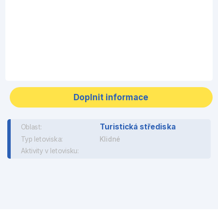
Doplnit informace
Turistická střediska
Oblast:
Typ letoviska:
Klidné
Aktivity v letovisku: