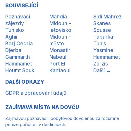
SOUVISEJÍCÍ
Poznávací
Mahdia
Sidi Mahrez
zájezdy
Midoun -
Skanes
Tunisko
letovisko
Sousse
Aghir
Midoun -
Tabarka
Borj Cedria
město
Tunis
Djerba
Monastir
Yasmine
Gammarth
Nabeul
Hammamet
Hammamet
Port El
Zarzis
Houmt Souk
Kantaoui
Další →
DALŠÍ ODKAZY
GDPR a zpracování údajů
ZAJÍMAVÁ MÍSTA NA DOVČU
Zajímavou poznávací i pobytovou dovolenou za rozumné
peníze pořídíte i v destinacích: