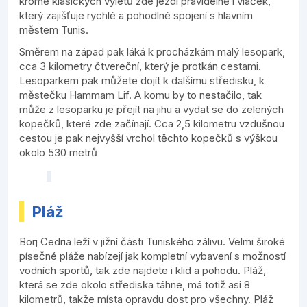
kromě klasických výletů zde jezdí pravidelně i vláček,
který zajišťuje rychlé a pohodlné spojení s hlavním
městem Tunis.
Směrem na západ pak láká k procházkám malý lesopark,
cca 3 kilometry čtvereční, který je protkán cestami.
Lesoparkem pak můžete dojít k dalšímu středisku, k
městečku Hammam Lif. A komu by to nestačilo, tak
může z lesoparku je přejít na jihu a vydat se do zelených
kopečků, které zde začínají. Cca 2,5 kilometru vzdušnou
cestou je pak nejvyšší vrchol těchto kopečků s výškou
okolo 530 metrů
Pláž
Borj Cedria leží v jižní části Tuniského zálivu. Velmi široké
písečné pláže nabízejí jak kompletní vybavení s možností
vodních sportů, tak zde najdete i klid a pohodu. Pláž,
která se zde okolo střediska táhne, má totiž asi 8
kilometrů, takže místa opravdu dost pro všechny. Pláž