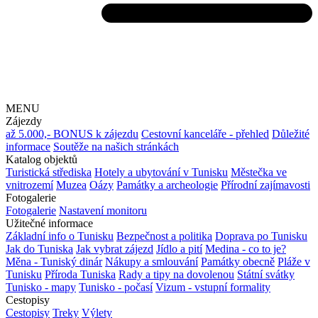
MENU
Zájezdy
až 5.000,- BONUS k zájezdu
Cestovní kanceláře - přehled
Důležité
informace
Soutěže na našich stránkách
Katalog objektů
Turistická střediska
Hotely a ubytování v Tunisku
Městečka ve
vnitrozemí
Muzea
Oázy
Památky a archeologie
Přírodní zajímavosti
Fotogalerie
Fotogalerie
Nastavení monitoru
Užitečné informace
Základní info o Tunisku
Bezpečnost a politika
Doprava po Tunisku
Jak do Tuniska
Jak vybrat zájezd
Jídlo a pití
Medina - co to je?
Měna - Tuniský dinár
Nákupy a smlouvání
Památky obecně
Pláže v
Tunisku
Příroda Tuniska
Rady a tipy na dovolenou
Státní svátky
Tunisko - mapy
Tunisko - počasí
Vizum - vstupní formality
Cestopisy
Cestopisy
Treky
Výlety