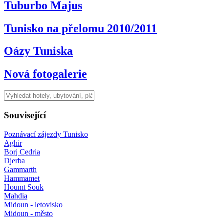
Tuburbo Majus
Tunisko na přelomu 2010/2011
Oázy Tuniska
Nová fotogalerie
Související
Poznávací zájezdy Tunisko
Aghir
Borj Cedria
Djerba
Gammarth
Hammamet
Houmt Souk
Mahdia
Midoun - letovisko
Midoun - město