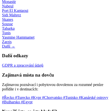
Monastir
Nabeul
Port El Kantaoui
Sidi Mahrez
Skanes
Sousse
Tabarka
Tunis
Yasmine Hammamet
Zarzis
Další →
Další odkazy
GDPR a zpracování údajů
Zajímavá místa na dovču
Zajímavou poznávací i pobytovou dovolenou za rozumné peníze
pořídíte i v destinacích:
#Řecko
#Turecko
#Kypr
#Chorvatsko
#Tunisko
#Kanárské ostrovy
#Bulharsko
#Egypt