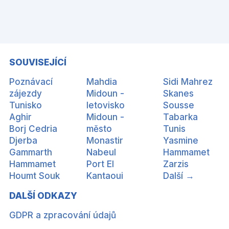
SOUVISEJÍCÍ
Poznávací
Mahdia
Sidi Mahrez
zájezdy
Midoun -
Skanes
Tunisko
letovisko
Sousse
Aghir
Midoun -
Tabarka
Borj Cedria
město
Tunis
Djerba
Monastir
Yasmine
Gammarth
Nabeul
Hammamet
Hammamet
Port El
Zarzis
Houmt Souk
Kantaoui
Další →
DALŠÍ ODKAZY
GDPR a zpracování údajů