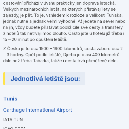
cestování přichází v úvahu prakticky jen doprava letecká.
Velkých mezinárodních letišť, na kterých přistávají lety se
zájezdy, je pět. To je, vzhledem k rozloze a velikosti Tuniska,
jednak nutné a jednak velmi výhodné. Ať jedete na sever nebo
na jih, vždy budete přistávat poblíž cíle své cesty a transfery
z hotelů tak netrvají moc dlouho. Často jste u hotelu již třeba i
15 – 20 minut po opuštění letiště.
Z Česka je to cca 1500 – 1900 kilometrů, cesta zabere cca 2
– 3 hodiny. Opět podle letiště, Djerba je o asi 400 kilometrů
dále než třeba Tabarka, takže i cesta trvá přiměřeně déle.
Jednotlivá letiště jsou:
Tunis
Carthage International Airport
IATA TUN
ICAO DTTA