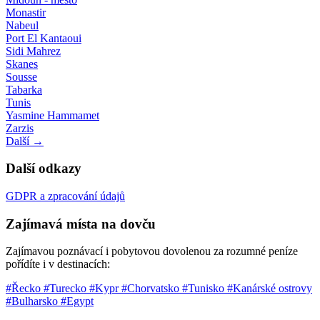
Monastir
Nabeul
Port El Kantaoui
Sidi Mahrez
Skanes
Sousse
Tabarka
Tunis
Yasmine Hammamet
Zarzis
Další →
Další odkazy
GDPR a zpracování údajů
Zajímavá místa na dovču
Zajímavou poznávací i pobytovou dovolenou za rozumné peníze
pořídíte i v destinacích:
#Řecko
#Turecko
#Kypr
#Chorvatsko
#Tunisko
#Kanárské ostrovy
#Bulharsko
#Egypt