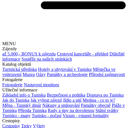
MENU
Zájezdy
až 5.000,- BONUS k zájezdu
Cestovní kanceláře - přehled
Důležité
informace
Soutěže na našich stránkách
Katalog objektů
Turistická střediska
Hotely a ubytování v Tunisku
Městečka ve
vnitrozemí
Muzea
Oázy
Památky a archeologie
Přírodní zajímavosti
Fotogalerie
Fotogalerie
Nastavení monitoru
Užitečné informace
Základní info o Tunisku
Bezpečnost a politika
Doprava po Tunisku
Jak do Tuniska
Jak vybrat zájezd
Jídlo a pití
Medina - co to je?
Měna - Tuniský dinár
Nákupy a smlouvání
Památky obecně
Pláže v
Tunisku
Příroda Tuniska
Rady a tipy na dovolenou
Státní svátky
Tunisko - mapy
Tunisko - počasí
Vizum - vstupní formality
Cestopisy
Cestopisy
Treky
Výlety