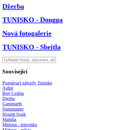
Džerba
TUNISKO - Dougga
Nová fotogalerie
TUNISKO - Sbeitla
Související
Poznávací zájezdy Tunisko
Aghir
Borj Cedria
Djerba
Gammarth
Hammamet
Houmt Souk
Mahdia
Midoun - letovisko
Midoun - město