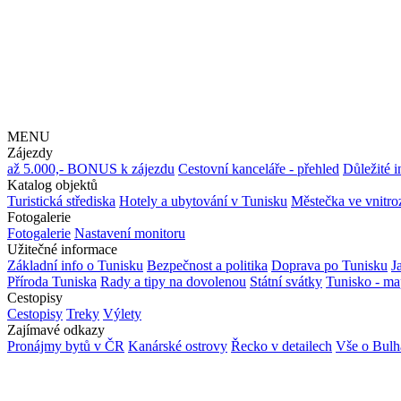
MENU
Zájezdy
až 5.000,- BONUS k zájezdu
Cestovní kanceláře - přehled
Důležité 
Katalog objektů
Turistická střediska
Hotely a ubytování v Tunisku
Městečka ve vnitro
Fotogalerie
Fotogalerie
Nastavení monitoru
Užitečné informace
Základní info o Tunisku
Bezpečnost a politika
Doprava po Tunisku
J
Příroda Tuniska
Rady a tipy na dovolenou
Státní svátky
Tunisko - m
Cestopisy
Cestopisy
Treky
Výlety
Zajímavé odkazy
Pronájmy bytů v ČR
Kanárské ostrovy
Řecko v detailech
Vše o Bulh