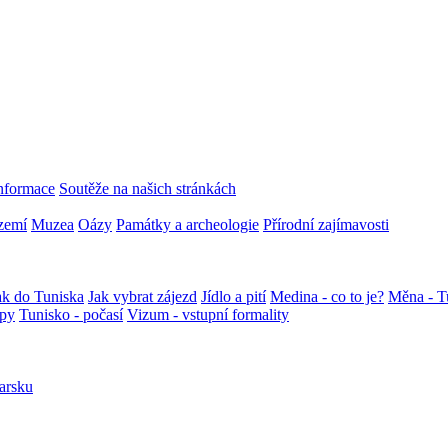
informace
Soutěže na našich stránkách
zemí
Muzea
Oázy
Památky a archeologie
Přírodní zajímavosti
ak do Tuniska
Jak vybrat zájezd
Jídlo a pití
Medina - co to je?
Měna - T
apy
Tunisko - počasí
Vizum - vstupní formality
arsku