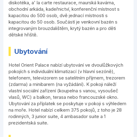
diskotéka, a' la carte restaurace, maurská kavárna,
obchodní arkáda, kadeřnictví, konferenční místnost s
kapacitou do 500 osob, dvě jednací místnosti s
kapacitou do 50 osob. Součástí je venkovní bazén s
integrovaným brouzdalištěm, krytý bazén a pro děti
dětské hřiště.
Ubytování
Hotel Orient Palace nabízí ubytování ve dvoulůžkových
pokojích s individuální klimatizací (v hlavní sezóně),
telefonem, televizorem se satelitním příjmem, trezorem
(zdarma) a minibarem (na vyžádání). K pokoji náleží
vlastní sociální zařízení (koupelna s vanou, vysoušeč
vlasů, WC) a balkon, terasa nebo francouzské okno.
Ubytování za příplatek se poskytuje v pokoji s výhledem
na moře. Hotel nabízí celkem 375 pokojů, z toho je 28
rodinných, 3 junior suite, 4 ambasador suite a 1
prezidentská suite.