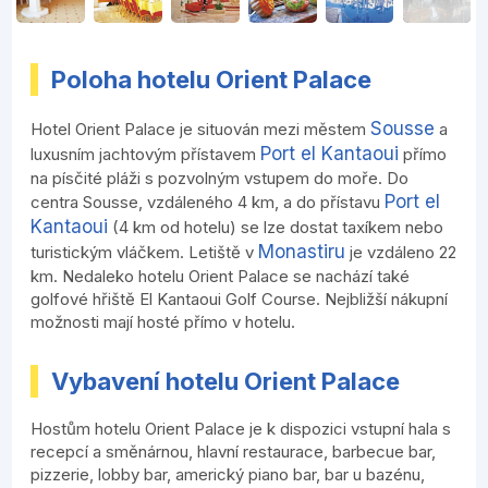
Poloha hotelu Orient Palace
Sousse
Hotel Orient Palace je situován mezi městem
a
Port el Kantaoui
luxusním jachtovým přístavem
přímo
na písčité pláži s pozvolným vstupem do moře. Do
Port el
centra Sousse, vzdáleného 4 km, a do přístavu
Kantaoui
(4 km od hotelu) se lze dostat taxíkem nebo
Monastiru
turistickým vláčkem. Letiště v
je vzdáleno 22
km. Nedaleko hotelu Orient Palace se nachází také
golfové hřiště El Kantaoui Golf Course. Nejbližší nákupní
možnosti mají hosté přímo v hotelu.
Vybavení hotelu Orient Palace
Hostům hotelu Orient Palace je k dispozici vstupní hala s
recepcí a směnárnou, hlavní restaurace, barbecue bar,
pizzerie, lobby bar, americký piano bar, bar u bazénu,