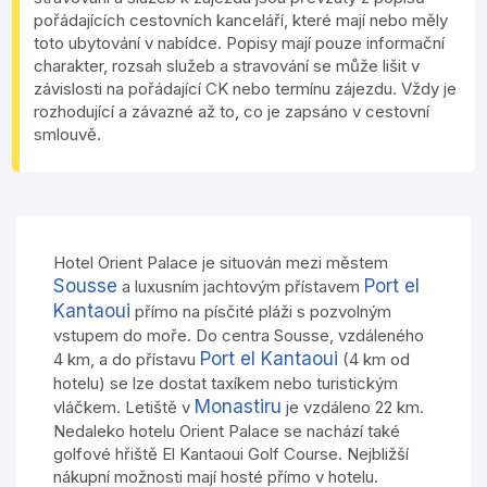
pořádajících cestovních kanceláří, které mají nebo měly
toto ubytování v nabídce. Popisy mají pouze informační
charakter, rozsah služeb a stravování se může lišit v
závislosti na pořádající CK nebo termínu zájezdu. Vždy je
rozhodující a závazné až to, co je zapsáno v cestovní
smlouvě.
Hotel Orient Palace je situován mezi městem
Sousse
Port el
a luxusním jachtovým přístavem
Kantaoui
přímo na písčité pláži s pozvolným
vstupem do moře. Do centra Sousse, vzdáleného
Port el Kantaoui
4 km, a do přístavu
(4 km od
hotelu) se lze dostat taxíkem nebo turistickým
Monastiru
vláčkem. Letiště v
je vzdáleno 22 km.
Nedaleko hotelu Orient Palace se nachází také
golfové hřiště El Kantaoui Golf Course. Nejbližší
nákupní možnosti mají hosté přímo v hotelu.