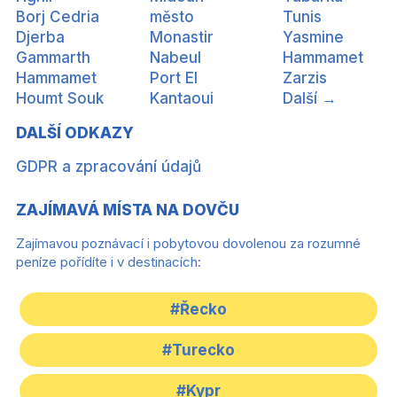
Borj Cedria
město
Tunis
Djerba
Monastir
Yasmine
Gammarth
Nabeul
Hammamet
Hammamet
Port El
Zarzis
Houmt Souk
Kantaoui
Další →
DALŠÍ ODKAZY
GDPR a zpracování údajů
ZAJÍMAVÁ MÍSTA NA DOVČU
Zajímavou poznávací i pobytovou dovolenou za rozumné
peníze pořídíte i v destinacích:
#Řecko
#Turecko
#Kypr