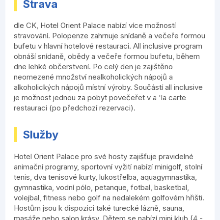
Strava
dle CK, Hotel Orient Palace nabízí více možností
stravování. Polopenze zahrnuje snídaně a večeře formou
bufetu v hlavní hotelové restauraci. All inclusive program
obnáší snídaně, obědy a večeře formou bufetu, během
dne lehké občerstvení. Po celý den je zajištěno
neomezené množství nealkoholických nápojů a
alkoholických nápojů místní výroby. Součástí all inclusive
je možnost jednou za pobyt povečeřet v a 'la carte
restauraci (po předchozí rezervaci).
Služby
Hotel Orient Palace pro své hosty zajišťuje pravidelné
animační programy, sportovní vyžití nabízí minigolf, stolní
tenis, dva tenisové kurty, lukostřelba, aquagymnastika,
gymnastika, vodní pólo, petanque, fotbal, basketbal,
volejbal, fitness nebo golf na nedalekém golfovém hřišti.
Hostům jsou k dispozici také turecké lázně, sauna,
masáže nebo salon krásy. Dětem se nabízí mini klub (4 -