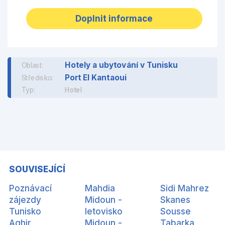
Doplnit informace
Hotely a ubytování v Tunisku
Oblast:
Port El Kantaoui
Středisko:
Typ:
Hotel
SOUVISEJÍCÍ
Poznávací
Mahdia
Sidi Mahrez
zájezdy
Midoun -
Skanes
Tunisko
letovisko
Sousse
Aghir
Midoun -
Tabarka