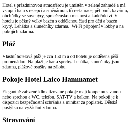
Hotel s prázdninovou atmosférou je umístěn v zelené zahradě a má
vstupní halu s recepcí a směnárnou, tři restaurace, pět barů, kavárnu,
obchůdky se suvenýry, společenskou místnost a kadeřnictví. V
hotelu je pěkný velký bazén s oddělenou částí pro děti a bazén
krytý. Lehátka a slunečníky zdarma. Wi-Fi připojení v lobby a na
pokojích zdarma.
Pláž
Vlastní hotelová pláž je cca 150 m a od hotelu je oddělena pěší
promenádou. Na pláži je bar a sprchy. Lehátka, slunečníky jsou
zdarma, plážové osušky na zálohu.
Pokoje Hotel Laico Hammamet
Elegantně zařízené klimatizované pokoje mají koupelnu s vanou
nebo sprchou a WC, telefon, SAT-TV a balkon. Na pokoji je k
dispozici bezpečnostní schránka a minibar za poplatek. Dětská
postýlka na vyžádání zdarma.
Stravování