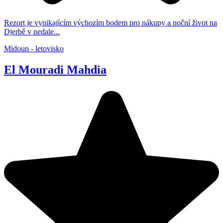
Rezort je vynikajícím výchozím bodem pro nákupy a noční život na
Djerbě v nedale...
Midoun - letovisko
El Mouradi Mahdia