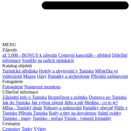
MENU
Zájezdy
až 5.000,- BONUS k zájezdu
Cestovní kanceláře - přehled
Důležité
informace
Soutěže na našich stránkách
Katalog objektů
Turistická střediska
Hotely a ubytování v Tunisku
Městečka ve
vnitrozemí
Muzea
Oázy
Památky a archeologie
Přírodní zajímavosti
Fotogalerie
Fotogalerie
Nastavení monitoru
Užitečné informace
Základní info o Tunisku
Bezpečnost a politika
Doprava po Tunisku
Jak do Tuniska
Jak vybrat zájezd
Jídlo a pití
Medina - co to je?
Měna - Tuniský dinár
Nákupy a smlouvání
Památky obecně
Pláže v
Tunisku
Příroda Tuniska
Rady a tipy na dovolenou
Státní svátky
Tunisko - mapy
Tunisko - počasí
Vizum - vstupní formality
Cestopisy
Cestopisy
Treky
Výlety