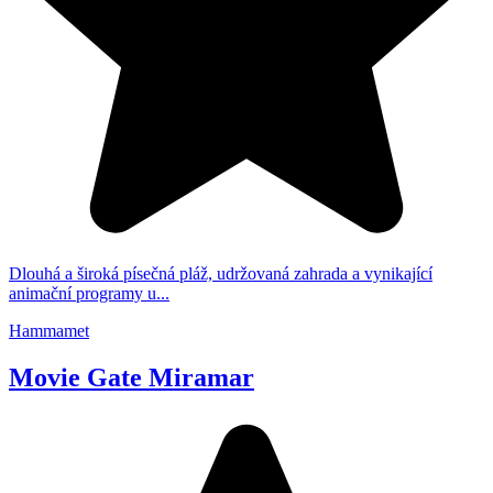
Dlouhá a široká písečná pláž, udržovaná zahrada a vynikající
animační programy u...
Hammamet
Movie Gate Miramar