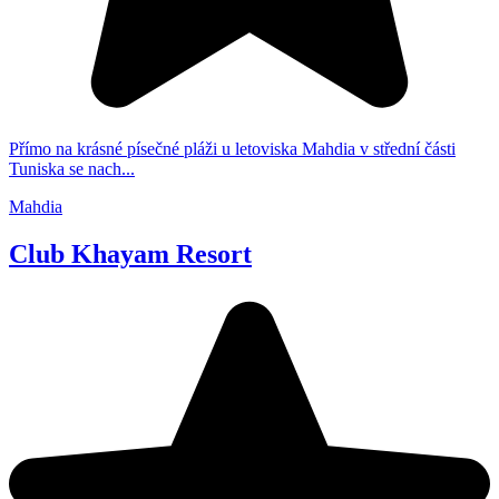
Přímo na krásné písečné pláži u letoviska Mahdia v střední části
Tuniska se nach...
Mahdia
Club Khayam Resort