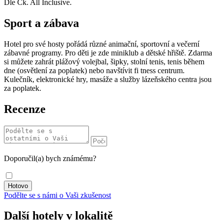
Dle Ck. All Inclusive.
Sport a zábava
Hotel pro své hosty pořádá různé animační, sportovní a večerní
zábavné programy. Pro děti je zde miniklub a dětské hřiště. Zdarma
si můžete zahrát plážový volejbal, šipky, stolní tenis, tenis během
dne (osvětlení za poplatek) nebo navštívit fi tness centrum.
Kulečník, elektronické hry, masáže a služby lázeňského centra jsou
za poplatek.
Recenze
Doporučil(a) bych známému?
Podělte se s námi o Vaši zkušenost
Další hotely v lokalitě